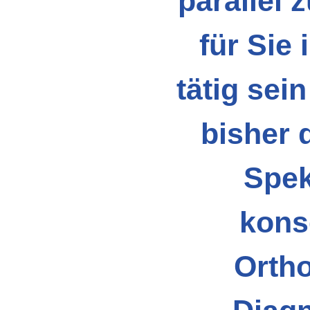
parallel 
für Sie 
tätig sei
bisher 
Spek
kons
Ortho